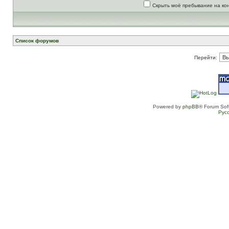
Скрыть моё пребывание на ко
Список форумов
Перейти:
Powered by
phpBB
® Forum Sof
Рус