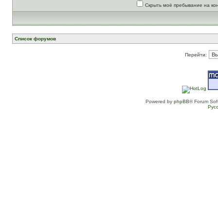
Скрыть моё пребывание на ко
Список форумов
Перейти:
Powered by
phpBB
® Forum Sof
Рус