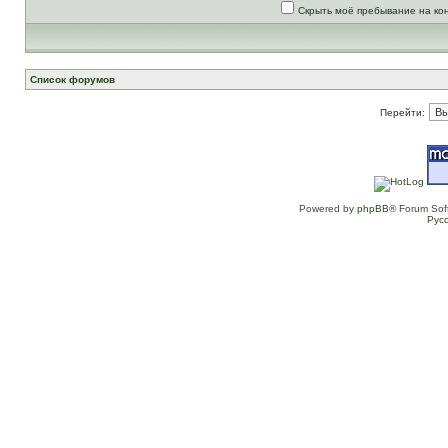
Скрыть моё пребывание на ко
Список форумов
Перейти:
Powered by
phpBB
® Forum Sof
Рус