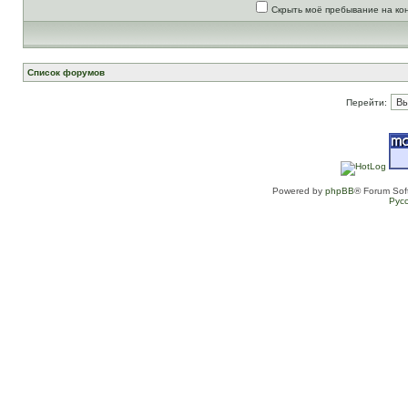
Скрыть моё пребывание на ко
Список форумов
Перейти:
Powered by
phpBB
® Forum Sof
Рус