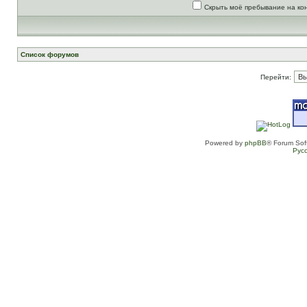
Скрыть моё пребывание на ко
Список форумов
Перейти:
Powered by
phpBB
® Forum Sof
Рус