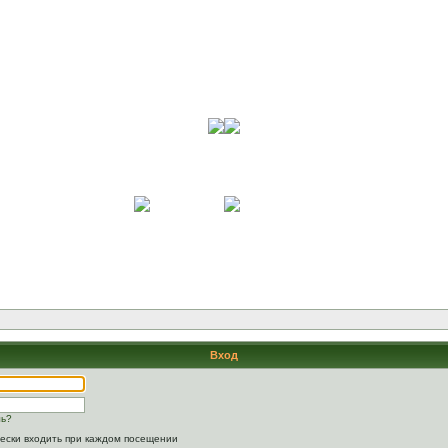
Вход
ль?
ески входить при каждом посещении