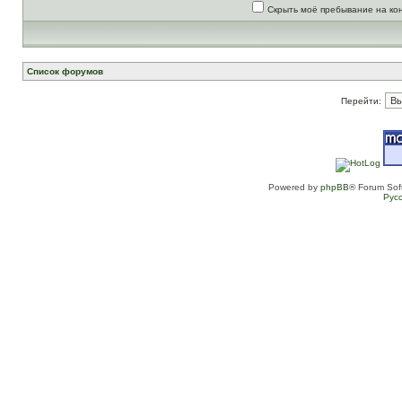
Скрыть моё пребывание на ко
Список форумов
Перейти:
Powered by
phpBB
® Forum Sof
Рус