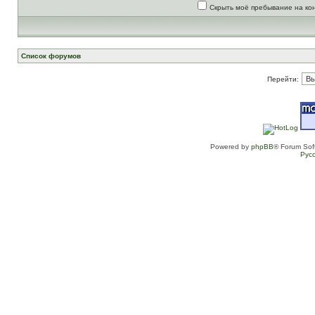
Скрыть моё пребывание на ко
Список форумов
Перейти:
Powered by
phpBB
® Forum Sof
Рус