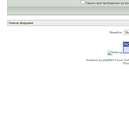
Скрыть моё пребывание на ко
Список форумов
Перейти:
Powered by
phpBB
® Forum Sof
Рус