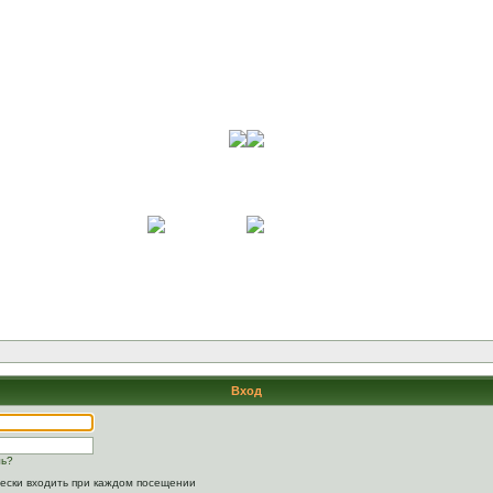
Вход
ль?
ески входить при каждом посещении