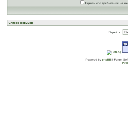
Скрыть моё пребывание на ко
Список форумов
Перейти:
Powered by
phpBB
® Forum Sof
Рус