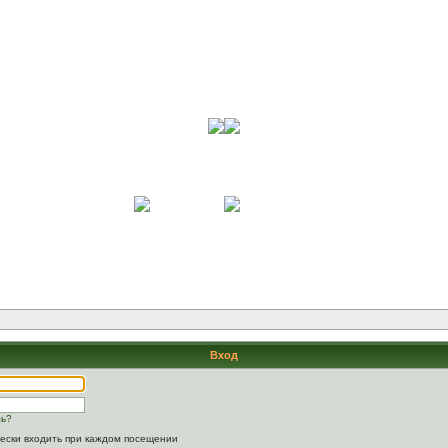
Вход
ль?
ески входить при каждом посещении