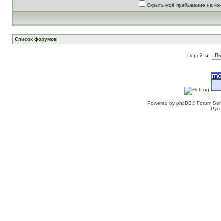
Скрыть моё пребывание на ко
Список форумов
Перейти:
Powered by
phpBB
® Forum Sof
Рус