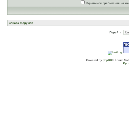
Скрыть моё пребывание на ко
Список форумов
Перейти:
Powered by
phpBB
® Forum Sof
Рус