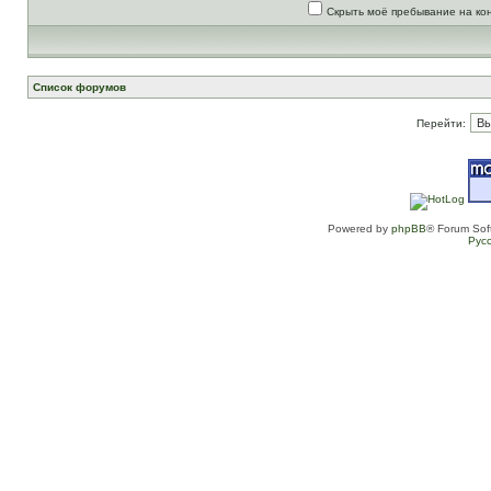
Скрыть моё пребывание на ко
Список форумов
Перейти:
Powered by
phpBB
® Forum Sof
Рус