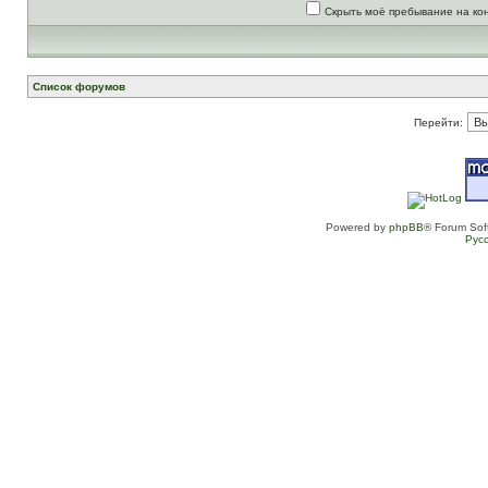
Скрыть моё пребывание на ко
Список форумов
Перейти:
Powered by
phpBB
® Forum Sof
Рус