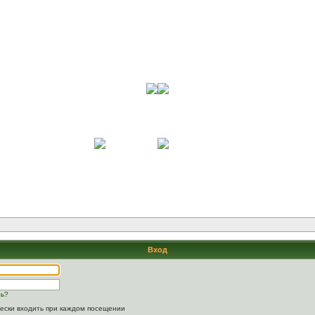
Вход
ль?
ески входить при каждом посещении