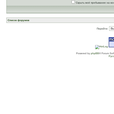
Скрыть моё пребывание на ко
Список форумов
Перейти:
Powered by
phpBB
® Forum Sof
Рус