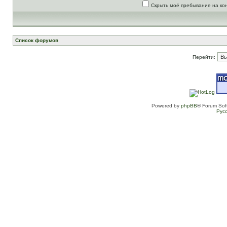
Скрыть моё пребывание на ко
Список форумов
Перейти:
Powered by
phpBB
® Forum Sof
Рус