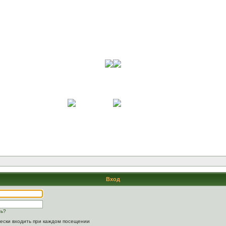
Вход
ль?
ески входить при каждом посещении