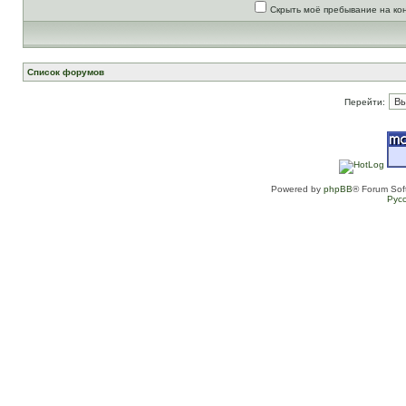
Скрыть моё пребывание на ко
Список форумов
Перейти:
Powered by
phpBB
® Forum Sof
Рус