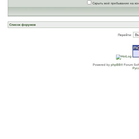
Скрыть моё пребывание на ко
Список форумов
Перейти:
Powered by
phpBB
® Forum Sof
Рус