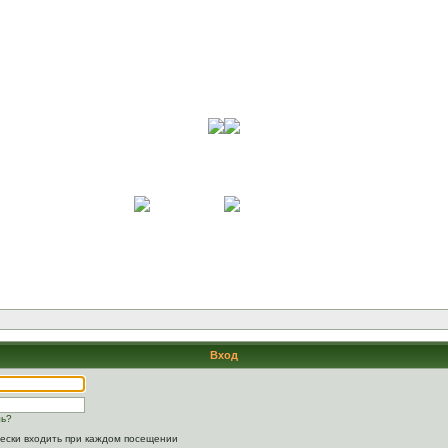
Вход
ль?
ески входить при каждом посещении