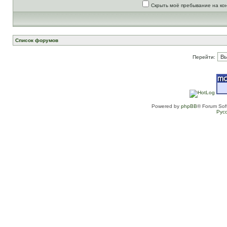
Скрыть моё пребывание на ко
Список форумов
Перейти:
Powered by
phpBB
® Forum Sof
Рус