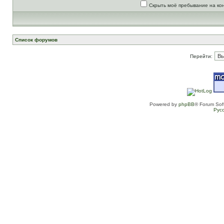
Скрыть моё пребывание на ко
Список форумов
Перейти:
Powered by
phpBB
® Forum Sof
Рус