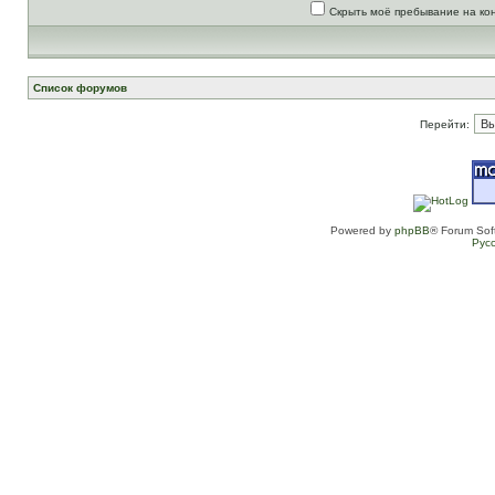
Скрыть моё пребывание на ко
Список форумов
Перейти:
Powered by
phpBB
® Forum Sof
Рус