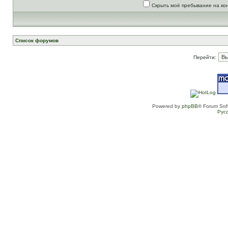
Скрыть моё пребывание на ко
Список форумов
Перейти:
Powered by
phpBB
® Forum Sof
Рус