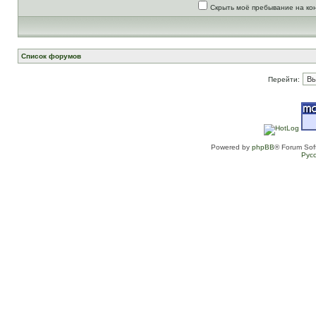
Скрыть моё пребывание на ко
Список форумов
Перейти:
Powered by
phpBB
® Forum Sof
Рус