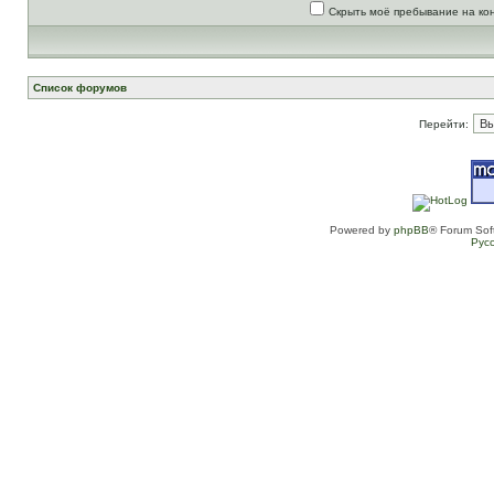
Скрыть моё пребывание на ко
Список форумов
Перейти:
Powered by
phpBB
® Forum Sof
Рус