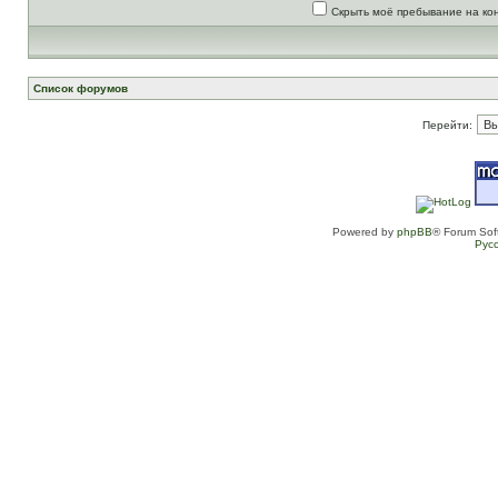
Скрыть моё пребывание на ко
Список форумов
Перейти:
Powered by
phpBB
® Forum Sof
Рус