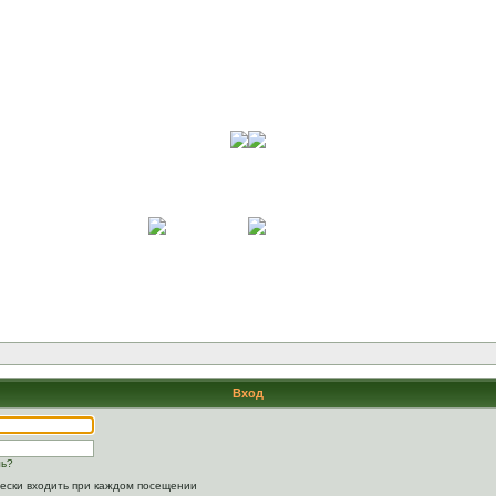
Вход
ль?
ески входить при каждом посещении