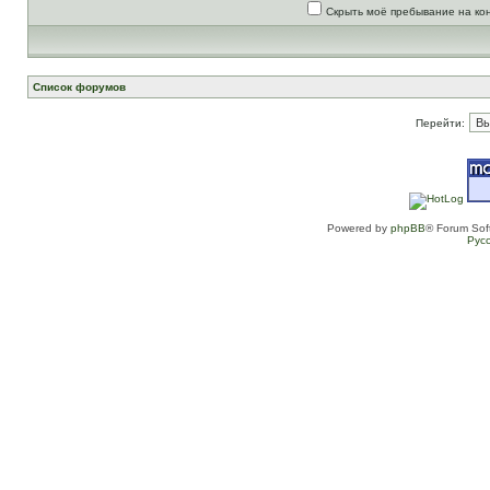
Скрыть моё пребывание на ко
Список форумов
Перейти:
Powered by
phpBB
® Forum Sof
Рус