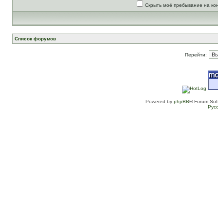
Скрыть моё пребывание на ко
Список форумов
Перейти:
Powered by
phpBB
® Forum Sof
Рус