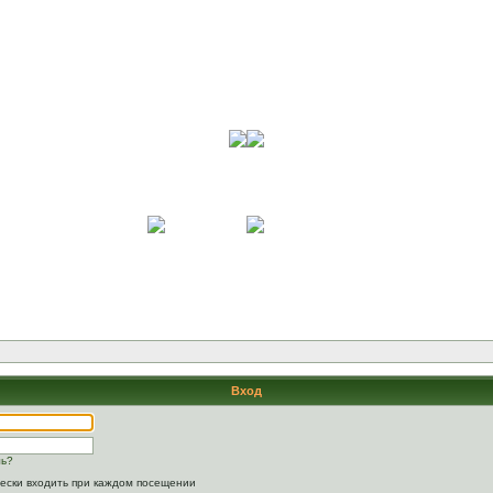
Вход
ль?
ески входить при каждом посещении