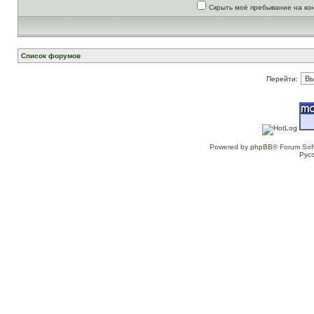
Скрыть моё пребывание на ко
Список форумов
Перейти:
Powered by
phpBB
® Forum Sof
Рус