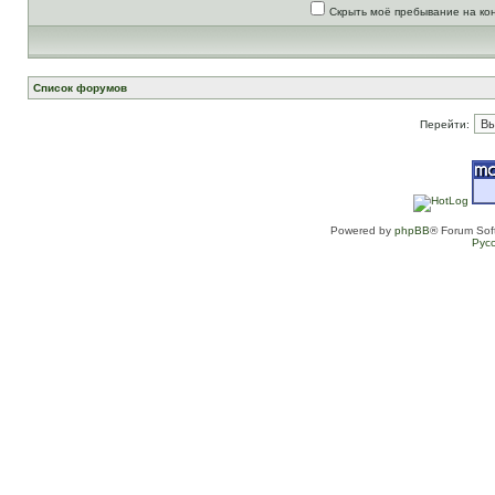
Скрыть моё пребывание на ко
Список форумов
Перейти:
Powered by
phpBB
® Forum Sof
Рус