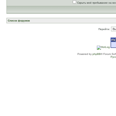
Скрыть моё пребывание на ко
Список форумов
Перейти:
Powered by
phpBB
® Forum Sof
Рус