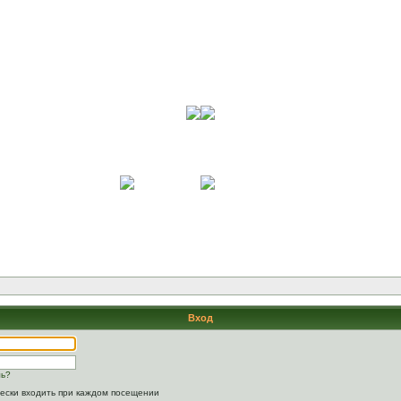
Вход
ль?
ески входить при каждом посещении