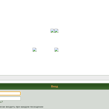
Вход
ль?
ески входить при каждом посещении