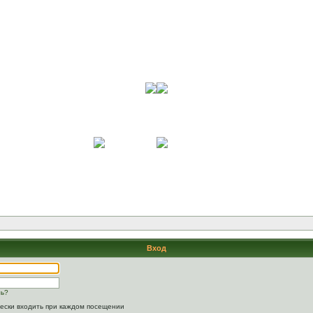
Вход
ль?
ески входить при каждом посещении