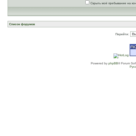
Скрыть моё пребывание на ко
Список форумов
Перейти:
Powered by
phpBB
® Forum Sof
Рус