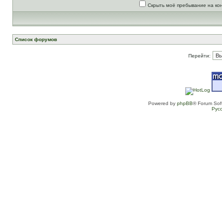
Скрыть моё пребывание на ко
Список форумов
Перейти:
Powered by
phpBB
® Forum Sof
Рус