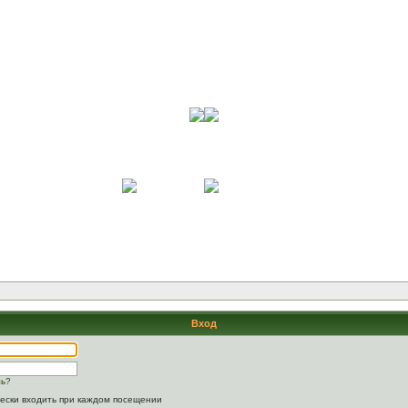
Вход
ль?
ески входить при каждом посещении