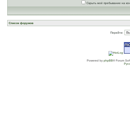
Скрыть моё пребывание на ко
Список форумов
Перейти:
Powered by
phpBB
® Forum Sof
Рус