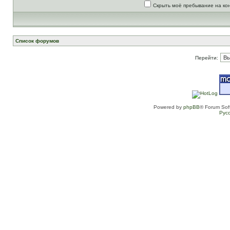
Скрыть моё пребывание на ко
Список форумов
Перейти:
Powered by
phpBB
® Forum Sof
Рус