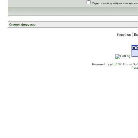
Скрыть моё пребывание на ко
Список форумов
Перейти:
Powered by
phpBB
® Forum Sof
Рус