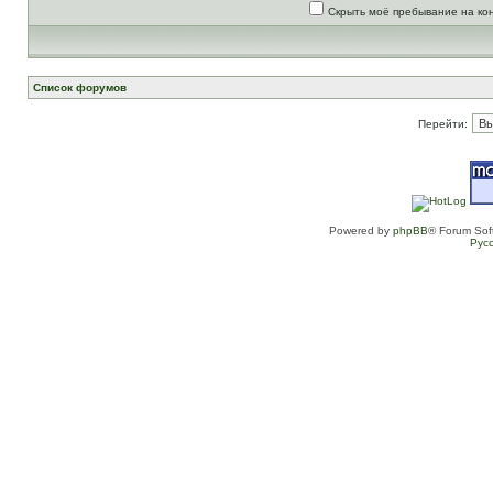
Скрыть моё пребывание на ко
Список форумов
Перейти:
Powered by
phpBB
® Forum Sof
Рус