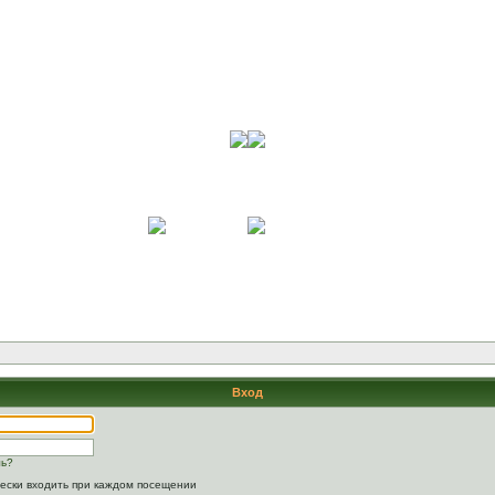
Вход
ль?
ески входить при каждом посещении