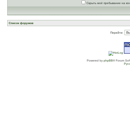
Скрыть моё пребывание на ко
Список форумов
Перейти:
Powered by
phpBB
® Forum Sof
Рус