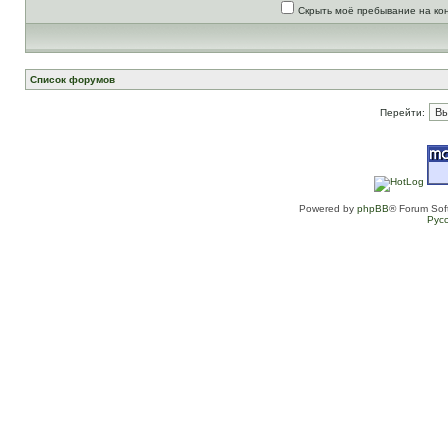
Скрыть моё пребывание на ко
Список форумов
Перейти:
Powered by
phpBB
® Forum Sof
Рус